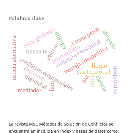
Palabras clave
sistema penal
retos globales
abogado
diálogo
justicia alternativa
violencia estructural
arbitraje
posconflicto
ventaja competitiva
buena fe
conflictos empresariales
litigio
detective
autopoiesis
paz territorial
diginidad
paz
ciencia
Ética
litio
mediador
La revista MSC Métodos de Solución de Conflictos se
encuentra en incluida en índex y bases de datos como: