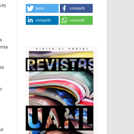
Ley
tweet
compartir
compartir
compartir
a
enta
mos
e
o
ad