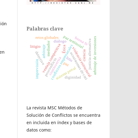
ción
Palabras clave
paz territorial
retos globales
buena fe
arbitraje de inversiones
justicia alternativa
diálogo
mediador
ventaja competitiva
conflictos empresariales
arbitraje
litigio
Ética
violencia estructural
 en
ciencia
detective
ecosistemas de ctei
litio
controversia
posconflicto
imprevisión
paz
sistema penal
diginidad
La revista MSC Métodos de
Solución de Conflictos se encuentra
en incluida en índex y bases de
datos como: