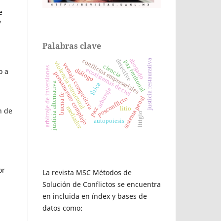
e
y
Palabras clave
abogado
conflictos empresariales
detective
justicia restaurativa
paz territorial
violencia estructural
ventaja competitiva
ciencia
arbitraje de inversiones
ecosistemas de ctei
o a
diálogo
pensamiento complejo
justicia alternativa
Ética
arbitraje
buena fe
sistema penal
posconflicto
mediador
litio
paz
n de
litigio
autopoiesis
or
La revista MSC Métodos de
Solución de Conflictos se encuentra
en incluida en índex y bases de
datos como: