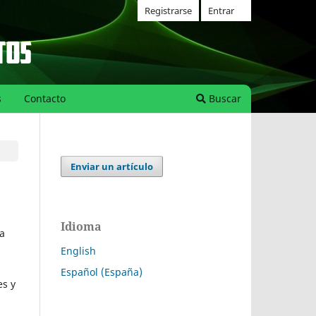
Registrarse
Entrar
s
Contacto
Buscar
Enviar un artículo
Idioma
la
English
Español (España)
es y