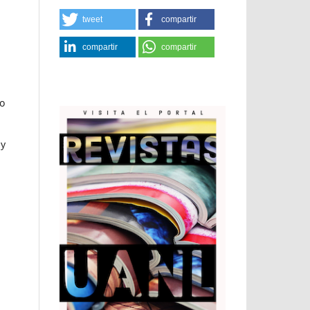
tweet
compartir
compartir
compartir
so
 y