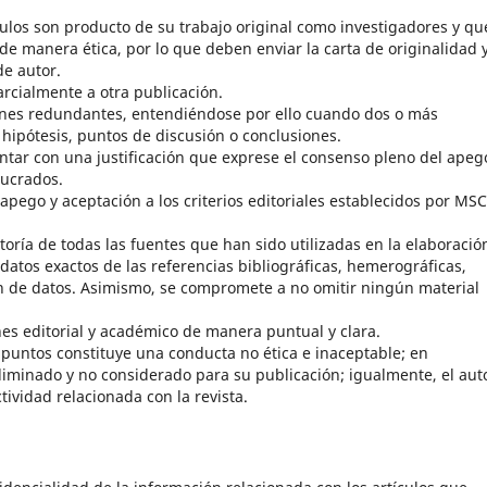
culos son producto de su trabajo original como investigadores y qu
de manera ética, por lo que deben enviar la carta de originalidad 
de autor.
arcialmente a otra publicación.
ones redundantes, entendiéndose por ello cuando dos o más
ipótesis, puntos de discusión o conclusiones.
ntar con una justificación que exprese el consenso pleno del apeg
lucrados.
 apego y aceptación a los criterios editoriales establecidos por MSC
utoría de todas las fuentes que han sido utilizadas en la elaboració
 datos exactos de las referencias bibliográficas, hemerográficas,
ión de datos. Asimismo, se compromete a no omitir ningún material
es editorial y académico de manera puntual y clara.
es puntos constituye una conducta no ética e inaceptable; en
eliminado y no considerado para su publicación; igualmente, el aut
ividad relacionada con la revista.