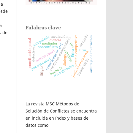
ma
esde
a
Palabras clave
s de
abogado
ventaja competitiva
autopoiesis
mediación
arbitraje de inversiones
conflictos empresariales
conciliación penal
ciencia
mediador
paz
ecosistemas de ctei
posconflicto
detective
litio
sistema penal
arbitraje
Ética
justicia alternativa
diálogo
paz territorial
imprevisión
retos globales
buena fe
litigio
La revista MSC Métodos de
Solución de Conflictos se encuentra
en incluida en índex y bases de
datos como: