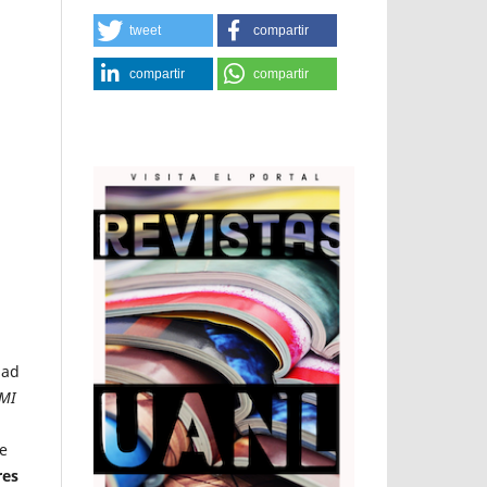
tweet
compartir
compartir
compartir
dad
MI
re
res