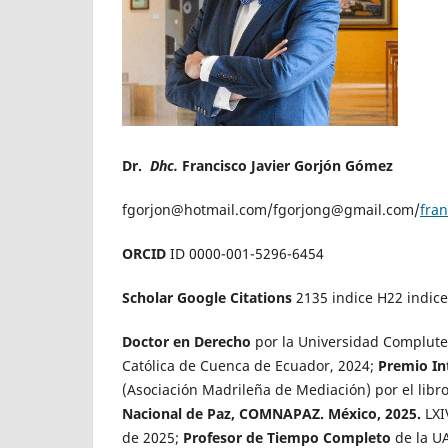
Dr.
Dhc.
Francisco Javier Gorjón Gómez
fgorjon@hotmail.com/fgorjong@gmail.com/
fra
ORCID
ID 0000-001-5296-6454
Scholar Google Citations
2135 indice H22 indice
Doctor en Derecho
por la Universidad Complut
Católica de Cuenca de Ecuador, 2024;
Premio In
(Asociación Madrileña de Mediación) por el lib
Nacional de Paz, COMNAPAZ. México, 2025.
LXI
de 2025;
Profesor de Tiempo Completo
de la U