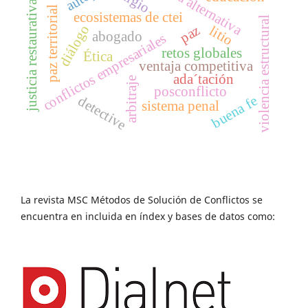
justicia alternativa
litigio
justicia restaurativa
paz territorial
ecosistemas de ctei
violencia estructural
diálogo
paz
litio
abogado
conflictos empresariales
retos globales
Ética
ventaja competitiva
ada´tación
arbitraje
posconflicto
buena fe
detective
sistema penal
La revista MSC Métodos de Solución de Conflictos se
encuentra en incluida en índex y bases de datos como: