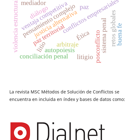
conflictos empresariales
violencia estructural
mediador
ventaja competitiva
pensamiento complejo
paz
diálogo
justicia alternativa
retos globales
sistema penal
paz territorial
buena fe
Ética
posconflicto
litio
arbitraje
autopoiesis
conciliación penal
litigio
La revista MSC Métodos de Solución de Conflictos se
encuentra en incluida en índex y bases de datos como: