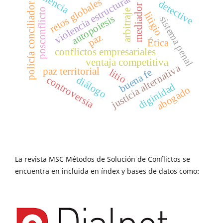
ciencia
violencia estructural
retos globales
detective
policía conciliador
mediador
posconflicto
arbitraje
litigio
autopoiesis
sistema penal
paz
Ética
conflictos empresariales
ventaja competitiva
justicia alternativa
paz territorial
buena fe
litio
diálogo
controversia
diginidad
abogado
La revista MSC Métodos de Solución de Conflictos se
encuentra en incluida en índex y bases de datos como: