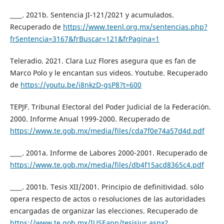
____. 2021b. Sentencia JI-121/2021 y acumulados.
Recuperado de
https://www.teenl.org.mx/sentencias.php?
frSentencia=3167&frBuscar=121&frPagina=1
Teleradio. 2021. Clara Luz Flores asegura que es fan de
Marco Polo y le encantan sus videos. Youtube. Recuperado
de
https://youtu.be/i8nkzD-gsP8?t=600
TEPJF. Tribunal Electoral del Poder Judicial de la Federación.
2000. Informe Anual 1999-2000. Recuperado de
https://www.te.gob.mx/media/files/cda7f0e74a57d4d.pdf
____. 2001a. Informe de Labores 2000-2001. Recuperado de
https://www.te.gob.mx/media/files/db4f15acd8365c4.pdf
____. 2001b. Tesis XII/2001. Principio de definitividad. sólo
opera respecto de actos o resoluciones de las autoridades
encargadas de organizar las elecciones. Recuperado de
https://www.te.gob.mx/IUSEapp/tesisjur.aspx?