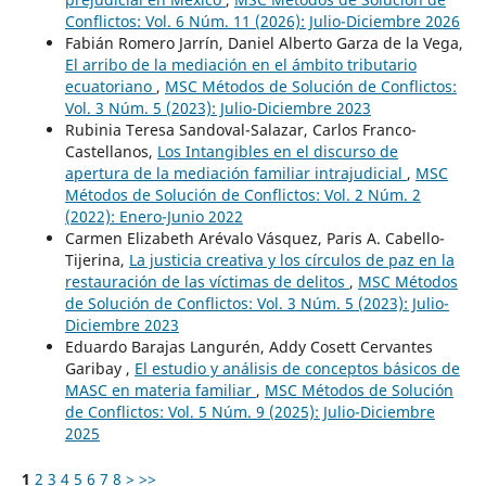
Conflictos: Vol. 6 Núm. 11 (2026): Julio-Diciembre 2026
Fabián Romero Jarrín, Daniel Alberto Garza de la Vega,
El arribo de la mediación en el ámbito tributario
ecuatoriano
,
MSC Métodos de Solución de Conflictos:
Vol. 3 Núm. 5 (2023): Julio-Diciembre 2023
Rubinia Teresa Sandoval-Salazar, Carlos Franco-
Castellanos,
Los Intangibles en el discurso de
apertura de la mediación familiar intrajudicial
,
MSC
Métodos de Solución de Conflictos: Vol. 2 Núm. 2
(2022): Enero-Junio 2022
Carmen Elizabeth Arévalo Vásquez, Paris A. Cabello-
Tijerina,
La justicia creativa y los círculos de paz en la
restauración de las víctimas de delitos
,
MSC Métodos
de Solución de Conflictos: Vol. 3 Núm. 5 (2023): Julio-
Diciembre 2023
Eduardo Barajas Langurén, Addy Cosett Cervantes
Garibay ,
El estudio y análisis de conceptos básicos de
MASC en materia familiar
,
MSC Métodos de Solución
de Conflictos: Vol. 5 Núm. 9 (2025): Julio-Diciembre
2025
1
2
3
4
5
6
7
8
>
>>