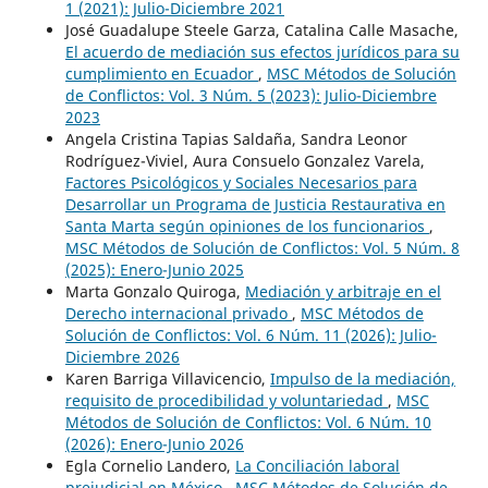
1 (2021): Julio-Diciembre 2021
José Guadalupe Steele Garza, Catalina Calle Masache,
El acuerdo de mediación sus efectos jurídicos para su
cumplimiento en Ecuador
,
MSC Métodos de Solución
de Conflictos: Vol. 3 Núm. 5 (2023): Julio-Diciembre
2023
Angela Cristina Tapias Saldaña, Sandra Leonor
Rodríguez-Viviel, Aura Consuelo Gonzalez Varela,
Factores Psicológicos y Sociales Necesarios para
Desarrollar un Programa de Justicia Restaurativa en
Santa Marta según opiniones de los funcionarios
,
MSC Métodos de Solución de Conflictos: Vol. 5 Núm. 8
(2025): Enero-Junio 2025
Marta Gonzalo Quiroga,
Mediación y arbitraje en el
Derecho internacional privado
,
MSC Métodos de
Solución de Conflictos: Vol. 6 Núm. 11 (2026): Julio-
Diciembre 2026
Karen Barriga Villavicencio,
Impulso de la mediación,
requisito de procedibilidad y voluntariedad
,
MSC
Métodos de Solución de Conflictos: Vol. 6 Núm. 10
(2026): Enero-Junio 2026
Egla Cornelio Landero,
La Conciliación laboral
prejudicial en México
,
MSC Métodos de Solución de