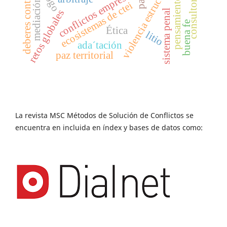
pensamiento complejo
deberes contractuales
conflictos empresariales
violencia estructural
consultoría
paz
mediación
ecosistemas de ctei
sistema penal
retos globales
buena fe
Ética
litio
ada´tación
paz territorial
La revista MSC Métodos de Solución de Conflictos se
encuentra en incluida en índex y bases de datos como: