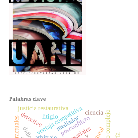
Palabras clave
ventaja competitiva
justicia restaurativa
ciencia
detective
litigio
mediador
posconflicto
diálogo
arbitraje