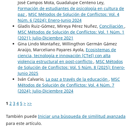
José Campos Mota, Guadalupe Centeno Ley,
Formación de estudiantes de psicología en cultura de
paz
,
MSC Métodos de Solución de Conflictos: Vol. 4
Núm. 6 (2024): Enero-Junio 2024
Gladis Ruiz-Gómez, Mireya Pérez Nuñez,
Conciliación
,
MSC Métodos de Solución de Conflictos: Vol. 1 Núm. 1
(2021): Julio-Diciembre 2021
Gina Lindo Montañez, Willingthon Germán Gámez
Araújo, Marceliano Payares Ayola,
Ecosistemas de
ciencia, tecnología e innovación (CTeI) con alta
violencia estructural en post-conflicto
,
MSC Métodos
de Solución de Conflictos: Vol. 5 Núm. 8 (2025): Enero-
Junio 2025
Iván Calvario,
La paz a través de la educación
,
MSC
Métodos de Solución de Conflictos: Vol. 4 Núm. 7
(2024): Julio-Diciembre 2024
1
2
3
4
5
>
>>
También puede
Iniciar una búsqueda de similitud avanzada
para este artículo.