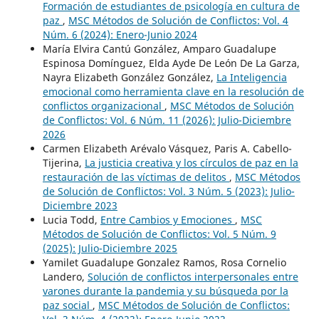
Formación de estudiantes de psicología en cultura de
paz
,
MSC Métodos de Solución de Conflictos: Vol. 4
Núm. 6 (2024): Enero-Junio 2024
María Elvira Cantú González, Amparo Guadalupe
Espinosa Domínguez, Elda Ayde De León De La Garza,
Nayra Elizabeth González González,
La Inteligencia
emocional como herramienta clave en la resolución de
conflictos organizacional
,
MSC Métodos de Solución
de Conflictos: Vol. 6 Núm. 11 (2026): Julio-Diciembre
2026
Carmen Elizabeth Arévalo Vásquez, Paris A. Cabello-
Tijerina,
La justicia creativa y los círculos de paz en la
restauración de las víctimas de delitos
,
MSC Métodos
de Solución de Conflictos: Vol. 3 Núm. 5 (2023): Julio-
Diciembre 2023
Lucia Todd,
Entre Cambios y Emociones
,
MSC
Métodos de Solución de Conflictos: Vol. 5 Núm. 9
(2025): Julio-Diciembre 2025
Yamilet Guadalupe Gonzalez Ramos, Rosa Cornelio
Landero,
Solución de conflictos interpersonales entre
varones durante la pandemia y su búsqueda por la
paz social
,
MSC Métodos de Solución de Conflictos: