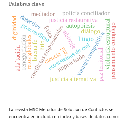
Palabras clave
policía conciliador
mediador
detective
diginidad
justicia restaurativa
violencia estructural
posconflicto
autopoiesis
pensamiento complejo
conflictos empresariales
Ética
diálogo
arbitraje
ventaja competitiva
renegociación
retos globales
litigio
buena fe
litio
ecosistemas de ctei
ada´tación
paz
paz territorial
ciencia
imprevisión
justicia alternativa
La revista MSC Métodos de Solución de Conflictos se
encuentra en incluida en índex y bases de datos como: