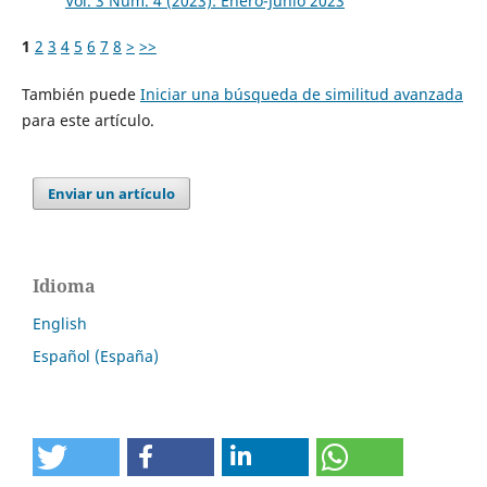
Vol. 3 Núm. 4 (2023): Enero-Junio 2023
1
2
3
4
5
6
7
8
>
>>
También puede
Iniciar una búsqueda de similitud avanzada
para este artículo.
Enviar un artículo
Idioma
English
Español (España)