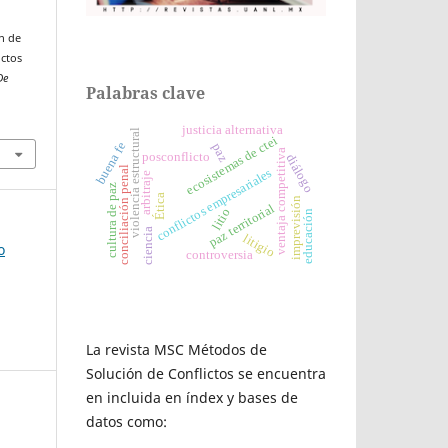
n de
ictos
De
Palabras clave
justicia alternativa
violencia estructural
ecosistemas de ctei
buena fe
paz
ventaja competitiva
posconflicto
diálogo
conciliación penal
conflictos empresariales
arbitraje
cultura de paz
Ética
imprevisión
paz territorial
litio
educación
ciencia
litigio
o
controversia
La revista MSC Métodos de
Solución de Conflictos se encuentra
en incluida en índex y bases de
datos como: