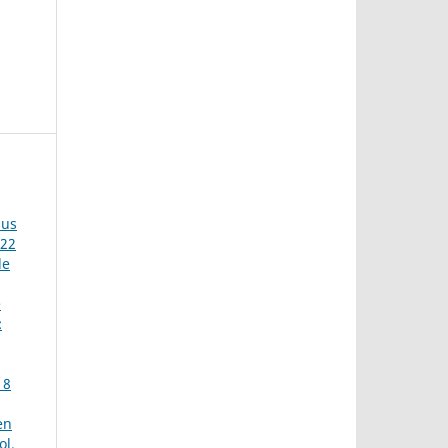
sus
022
de
e
:
 8
en
ol.