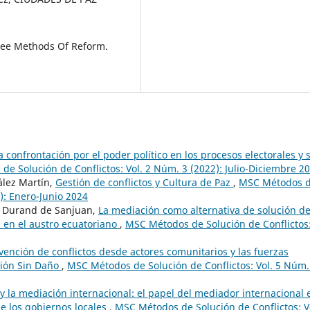
hree Methods Of Reform.
 confrontación por el poder político en los procesos electorales y 
e Solución de Conflictos: Vol. 2 Núm. 3 (2022): Julio-Diciembre 2
ález Martín,
Gestión de conflictos y Cultura de Paz
,
MSC Métodos 
4): Enero-Junio 2024
to Durand de Sanjuan,
La mediación como alternativa de solución d
l en el austro ecuatoriano
,
MSC Métodos de Solución de Conflictos
vención de conflictos desde actores comunitarios y las fuerzas
cción Sin Daño
,
MSC Métodos de Solución de Conflictos: Vol. 5 Núm.
y la mediación internacional: el papel del mediador internacional 
de los gobiernos locales
,
MSC Métodos de Solución de Conflictos: V