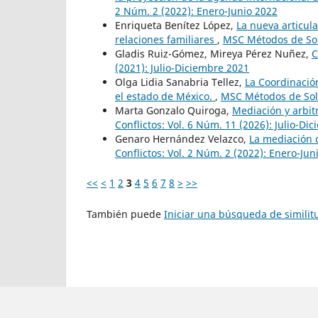
2 Núm. 2 (2022): Enero-Junio 2022
Enriqueta Benítez López,
La nueva articula
relaciones familiares
,
MSC Métodos de Solu
Gladis Ruiz-Gómez, Mireya Pérez Nuñez,
C
(2021): Julio-Diciembre 2021
Olga Lidia Sanabria Tellez,
La Coordinación
el estado de México.
,
MSC Métodos de Solu
Marta Gonzalo Quiroga,
Mediación y arbit
Conflictos: Vol. 6 Núm. 11 (2026): Julio-Di
Genaro Hernández Velazco,
La mediación c
Conflictos: Vol. 2 Núm. 2 (2022): Enero-Jun
<<
<
1
2
3
4
5
6
7
8
>
>>
También puede
Iniciar una búsqueda de simili