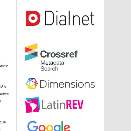
a
ones:
ción
mente
s
ique
a