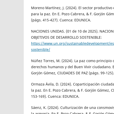
Moreno Martínez, J. (2024). El sector productivo
para la paz. En E. Pozo Cabrera, & F. Gorjón G
(págs. 415-427). Cuenca: EDUNICA.
NACIONES UNIDAS. (01 de 10 de 2025). NACION
OBJETIVOS DE DESARROLLO SOSTENIBLE:
https://www.un.org/sustainabledevelopment/es/
sostenible/
Núñez Torres, M. (2024). La paz como principio c
derechos humanos y del Buen Vivir ciudadano. E
Gorjón Gómez, CIUDADES DE PAZ (págs. 99-125)
Ormaza Ávila, D. (2024). Coparticipación ciudad
la paz. En E. Pozo Cabrera, & F. Gorjón Gómez,
153-169). Cuenca: EDUNICA.
Sáenz, K. (2024). Culturización de una consmovis
la armonía. En E. Pozo Cabrera, & F. Gorjón Gó