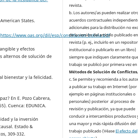
revista.
b. Los autores/as pueden realizar otr
acuerdos contractuales independient
f American States.
adicionales para la distribución no ex
de la versión del artículo publicado en
/
https://www.oas.org/dil/esp/constitucion_bolivia.pdf
revista (p. ej., incluirlo en un repositor
angible y efectos
institucional o publicarlo en un libro)
s alternos de solución de
siempre que indiquen claramente que
trabajo se publicó por primera vez e
Métodos de Solución de Conflictos
 bienestar y la felicidad.
c. Se permite y recomienda a los auto
a publicar su trabajo en Internet (por
ejemplo en páginas institucionales o
paz? En E. Pozo Cabrera,
personales) posterior al proceso de
55). Cuenca: EDUNICA.
revisión y publicación, ya que puede
conducir a intercambios productivos 
idad y la inversión
una mayor y más rápida difusión del
causal. Estado &
trabajo publicado (Véase
El efecto del
cos, 309-332.