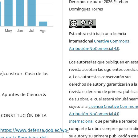
Derechos de autor 2026 Esteban
Dominguez Torres
Esta obra está bajo una licencia
internacional
Creative Commons
Atribución-NoComercial 4.0
.
Los autores/as que publiquen en est
revista aceptan las siguientes condici
re)construir. Casa de las
a. Los autores/as conservarán sus
derechos de autor y garantizarán a la
revista el derecho de primera publica
d. Apuntes de Ciencia &
de su obra, el cual estará simultánea
sujeto a la
Licencia Creative Common
Atribución-NoComercial 4.0
. CONSTITUCIÓN DE LA
Internacional
. que permite a terceros
compartir la obra siempre que se ind
/
https://www.defensa.gob.ec/wp-
su autor y su primera publicación est
n-de-la-Republica-del-