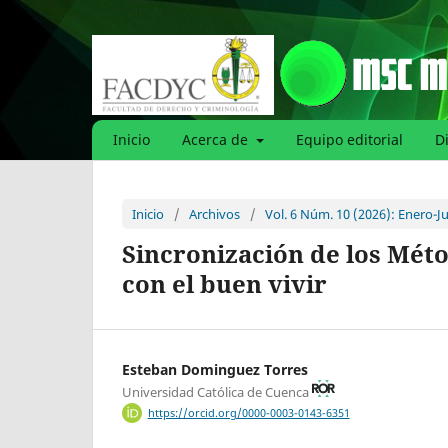
Inicio
Acerca de
Equipo editorial
D
Inicio
/
Archivos
/
Vol. 6 Núm. 10 (2026): Enero-J
Sincronización de los Méto
con el buen vivir
Esteban Dominguez Torres
Universidad Católica de Cuenca
https://orcid.org/0000-0003-0143-6351