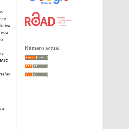
os
es y
clusiva
 esta
io
Número actual
 el
n
MSC
.
res/as
y a