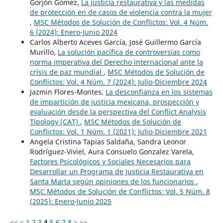
Gorjón Gómez,
La justicia restaurativa y las medidas
de protección en de casos de violencia contra la mujer
,
MSC Métodos de Solución de Conflictos: Vol. 4 Núm.
6 (2024): Enero-Junio 2024
Carlos Alberto Aceves García, José Guillermo García
Murillo,
La solución pacífica de controversias como
norma imperativa del Derecho internacional ante la
crisis de paz mundial
,
MSC Métodos de Solución de
Conflictos: Vol. 4 Núm. 7 (2024): Julio-Diciembre 2024
Jazmin Flores-Montes,
La desconfianza en los sistemas
de impartición de justicia mexicana, prospección y
evaluación desde la perspectiva del Conflict Analysis
Tipology (CAT)
,
MSC Métodos de Solución de
Conflictos: Vol. 1 Núm. 1 (2021): Julio-Diciembre 2021
Angela Cristina Tapias Saldaña, Sandra Leonor
Rodríguez-Viviel, Aura Consuelo Gonzalez Varela,
Factores Psicológicos y Sociales Necesarios para
Desarrollar un Programa de Justicia Restaurativa en
Santa Marta según opiniones de los funcionarios
,
MSC Métodos de Solución de Conflictos: Vol. 5 Núm. 8
(2025): Enero-Junio 2025
<<
<
1
2
3
4
5
6
7
8
>
>>