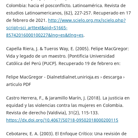
Colombia: hacia el posconflicto. Latinoamérica. Revista de
estudios Latinoamericanos, (62), 227-257. Recuperado en 17
de febrero de 2021.
http://www.scielo.org.mx/scielo.php?
script=sci_arttext&pid=S1665-
85742016000100227&lng=es&tlng=es
.
Capella Riera, J. & Tueros Way, E. (2005). Felipe MacGregor:
Vida y legado de un maestro. (Pontificia Universidad
Católica del Perú (PUCP). Recuperado 19 de febrero en:
Felipe MacGregor - Dialnetdialnet.unirioja.es › descarga ›
articulo PDF
Castro Herrera, F., & Jaramillo Marín, J. (2018). La justicia en
equidad y las violencias contra las mujeres en Colombia.
Revista de derecho (Valdivia), 31(2), 115-133.
https://dx.doi.org/10.4067/S0718-09502018000200115
Cebotarev, E. A. (2003). El Enfoque Crítico: Una revisión de