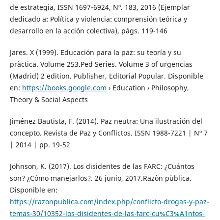
de estrategia, ISSN 1697-6924, Nº. 183, 2016 (Ejemplar
dedicado a: Política y violencia: comprensión teórica y
desarrollo en la acción colectiva), págs. 119-146
Jares. X (1999). Educación para la paz: su teoría y su
pràctica. Volume 253.Ped Series. Volume 3 of urgencias
(Madrid) 2 edition. Publisher, Editorial Popular. Disponible
en:
https://books.google.com
› Education › Philosophy,
Theory & Social Aspects
Jiménez Bautista, F. (2014). Paz neutra: Una ilustración del
concepto. Revista de Paz y Conflictos. ISSN 1988-7221 | Nº 7
| 2014 | pp. 19-52
Johnson, K. (2017). Los disidentes de las FARC: ¿Cuántos
son? ¿Cómo manejarlos?. 26 junio, 2017.Razòn pùblica.
Disponible en:
https://razonpublica.com/index.php/conflicto-drogas-y-paz-
temas-30/10352-los-disidentes-de-las-farc-cu%C3%A1ntos-