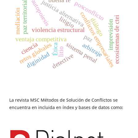
buena fe
justicia alternativa
autopoiesis
paz territorial
posconflicto
mediación
conflictos empresariales
ecosistemas de ctei
litigio
diálogo
imprevisión
violencia estructural
paz
ventaja competitiva
ciencia
sistema penal
retos globales
arbitraje
Ética
litio
diginidad
detective
La revista MSC Métodos de Solución de Conflictos se
encuentra en incluida en índex y bases de datos como: