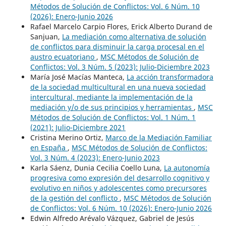
Métodos de Solución de Conflictos: Vol. 6 Núm. 10
(2026): Enero-Junio 2026
Rafael Marcelo Carpio Flores, Erick Alberto Durand de
Sanjuan,
La mediación como alternativa de solución
de conflictos para disminuir la carga procesal en el
austro ecuatoriano
,
MSC Métodos de Solución de
Conflictos: Vol. 3 Núm. 5 (2023): Julio-Diciembre 2023
María José Macías Manteca,
La acción transformadora
de la sociedad multicultural en una nueva sociedad
intercultural, mediante la implementación de la
mediación y/o de sus principios y herramientas
,
MSC
Métodos de Solución de Conflictos: Vol. 1 Núm. 1
(2021): Julio-Diciembre 2021
Cristina Merino Ortiz,
Marco de la Mediación Familiar
en España
,
MSC Métodos de Solución de Conflictos:
Vol. 3 Núm. 4 (2023): Enero-Junio 2023
Karla Sáenz, Dunia Cecilia Coello Luna,
La autonomía
progresiva como expresión del desarrollo cognitivo y
evolutivo en niños y adolescentes como precursores
de la gestión del conflicto
,
MSC Métodos de Solución
de Conflictos: Vol. 6 Núm. 10 (2026): Enero-Junio 2026
Edwin Alfredo Arévalo Vázquez, Gabriel de Jesús