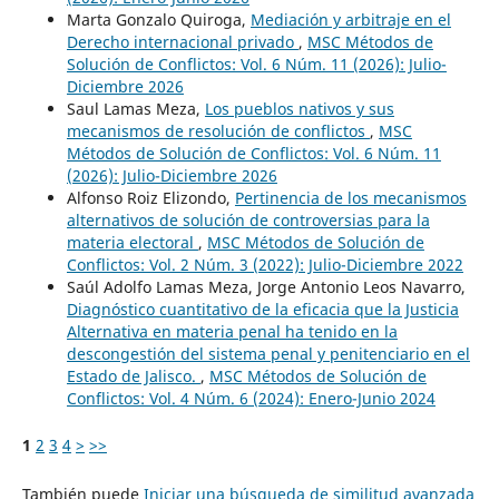
Marta Gonzalo Quiroga,
Mediación y arbitraje en el
Derecho internacional privado
,
MSC Métodos de
Solución de Conflictos: Vol. 6 Núm. 11 (2026): Julio-
Diciembre 2026
Saul Lamas Meza,
Los pueblos nativos y sus
mecanismos de resolución de conflictos
,
MSC
Métodos de Solución de Conflictos: Vol. 6 Núm. 11
(2026): Julio-Diciembre 2026
Alfonso Roiz Elizondo,
Pertinencia de los mecanismos
alternativos de solución de controversias para la
materia electoral
,
MSC Métodos de Solución de
Conflictos: Vol. 2 Núm. 3 (2022): Julio-Diciembre 2022
Saúl Adolfo Lamas Meza, Jorge Antonio Leos Navarro,
Diagnóstico cuantitativo de la eficacia que la Justicia
Alternativa en materia penal ha tenido en la
descongestión del sistema penal y penitenciario en el
Estado de Jalisco.
,
MSC Métodos de Solución de
Conflictos: Vol. 4 Núm. 6 (2024): Enero-Junio 2024
1
2
3
4
>
>>
También puede
Iniciar una búsqueda de similitud avanzada