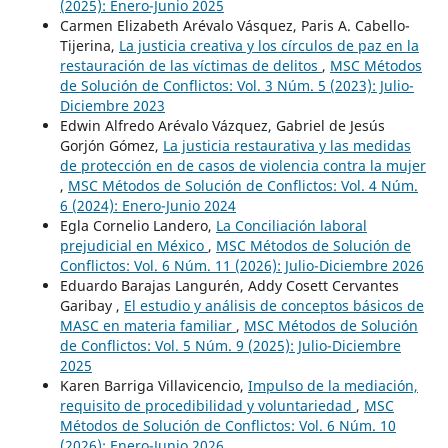
(2025): Enero-Junio 2025
Carmen Elizabeth Arévalo Vásquez, Paris A. Cabello-
Tijerina,
La justicia creativa y los círculos de paz en la
restauración de las víctimas de delitos
,
MSC Métodos
de Solución de Conflictos: Vol. 3 Núm. 5 (2023): Julio-
Diciembre 2023
Edwin Alfredo Arévalo Vázquez, Gabriel de Jesús
Gorjón Gómez,
La justicia restaurativa y las medidas
de protección en de casos de violencia contra la mujer
,
MSC Métodos de Solución de Conflictos: Vol. 4 Núm.
6 (2024): Enero-Junio 2024
Egla Cornelio Landero,
La Conciliación laboral
prejudicial en México
,
MSC Métodos de Solución de
Conflictos: Vol. 6 Núm. 11 (2026): Julio-Diciembre 2026
Eduardo Barajas Langurén, Addy Cosett Cervantes
Garibay ,
El estudio y análisis de conceptos básicos de
MASC en materia familiar
,
MSC Métodos de Solución
de Conflictos: Vol. 5 Núm. 9 (2025): Julio-Diciembre
2025
Karen Barriga Villavicencio,
Impulso de la mediación,
requisito de procedibilidad y voluntariedad
,
MSC
Métodos de Solución de Conflictos: Vol. 6 Núm. 10
(2026): Enero-Junio 2026