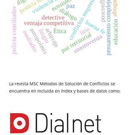
conflictos empresariales
posconflicto
abogado
pensamiento complejo
paz
policía conciliador
diálogo
detective
educación
buena fe
ventaja competitiva
litio
arbitraje
autopoiesis
litigio
Ética
mediador
paz territorial
controversia
La revista MSC Métodos de Solución de Conflictos se
encuentra en incluida en índex y bases de datos como: