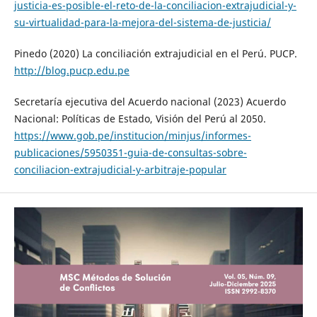
justicia-es-posible-el-reto-de-la-conciliacion-extrajudicial-y-
su-virtualidad-para-la-mejora-del-sistema-de-justicia/
Pinedo (2020) La conciliación extrajudicial en el Perú. PUCP.
http://blog.pucp.edu.pe
Secretaría ejecutiva del Acuerdo nacional (2023) Acuerdo
Nacional: Políticas de Estado, Visión del Perú al 2050.
https://www.gob.pe/institucion/minjus/informes-
publicaciones/5950351-guia-de-consultas-sobre-
conciliacion-extrajudicial-y-arbitraje-popular