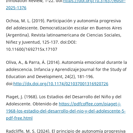
Innovation Review, 1-22. doi:
https://doi.org/10.31637/epsir-
2025-1376
Ochoa, M. L. (2019). Participación y autonomía progresiva
del adolescente. Democratización escolar en Buenos Aires
(Argentina). Revista latinoamericana de Ciencias Sociales,
Niñez y Juventud, 125-137. doi:DOI:
10.11600/1692715x.17107
Oliva, A., & Parra, Á. (2014). Autonomía emocional durante la
adolescencia. Infancia y Aprendizaje:Journal for the Study of
Education and Development, 24(2), 181-196.
doi:
http://dx.doi.org/10.1174/021037001316920726
Piaget, J. (1968). Los Estadios del Desarrollo del Niño y del
Adolescente. Obtenido de
https://pdfcoffee.com/piaget-j-
1968-los-estadio-del-desarrollo-del-nio-y-del-adolescente-5-
pdf-free.html
Radcliffe, M. S. (2024). El principio de autonomía progresiva