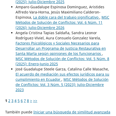
(2025): Julio-Diciembre 2025
Amparo Guadalupe Espinosa Dominguez, Aristides
Alfredo Vara-Horna, Jesús Maximiliano Calderon-
Espinosa,
La doble cara del trabajo significativo
,
MSC
Métodos de Solución de Conflictos: Vol. 6 Núm. 11
(2026): Julio-Diciembre 2026
Angela Cristina Tapias Saldaña, Sandra Leonor
Rodríguez-Viviel, Aura Consuelo Gonzalez Varela,
Factores Psicológicos y Sociales Necesarios para
Desarrollar un Programa de Justicia Restaurativa en
Santa Marta según opiniones de los funcionarios
,
MSC Métodos de Solución de Conflictos: Vol. 5 Núm. 8
(2025): Enero-Junio 2025
José Guadalupe Steele Garza, Catalina Calle Masache,
El acuerdo de mediación sus efectos jurídicos para su
cumplimiento en Ecuador
,
MSC Métodos de Solución
de Conflictos: Vol. 3 Núm. 5 (2023): Julio-Diciembre
2023
1
2
3
4
5
6
7
8
>
>>
También puede
Iniciar una búsqueda de similitud avanzada