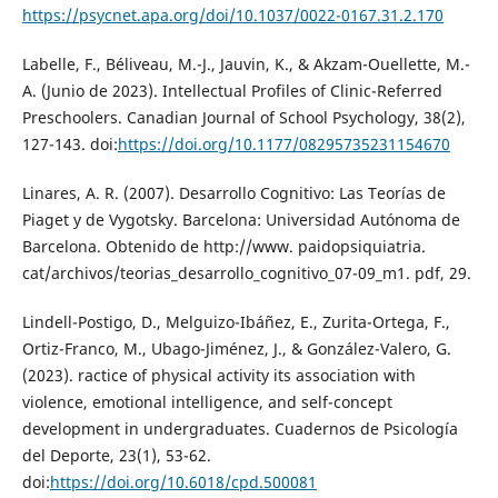
https://psycnet.apa.org/doi/10.1037/0022-0167.31.2.170
Labelle, F., Béliveau, M.-J., Jauvin, K., & Akzam-Ouellette, M.-
A. (Junio de 2023). Intellectual Profiles of Clinic-Referred
Preschoolers. Canadian Journal of School Psychology, 38(2),
127-143. doi:
https://doi.org/10.1177/08295735231154670
Linares, A. R. (2007). Desarrollo Cognitivo: Las Teorías de
Piaget y de Vygotsky. Barcelona: Universidad Autónoma de
Barcelona. Obtenido de http://www. paidopsiquiatria.
cat/archivos/teorias_desarrollo_cognitivo_07-09_m1. pdf, 29.
Lindell-Postigo, D., Melguizo-Ibáñez, E., Zurita-Ortega, F.,
Ortiz-Franco, M., Ubago-Jiménez, J., & González-Valero, G.
(2023). ractice of physical activity its association with
violence, emotional intelligence, and self-concept
development in undergraduates. Cuadernos de Psicología
del Deporte, 23(1), 53-62.
doi:
https://doi.org/10.6018/cpd.500081