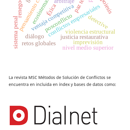
pensamiento complejo
ecosistemas de ctei
renegociación
autopoiesis
arbitraje
ventaja competitiva
Ética
conflictos empresariales
posconflicto
detective
sistema penal
violencia estructural
diálogo
justicia restaurativa
imprevisión
retos globales
nivel medio superior
La revista MSC Métodos de Solución de Conflictos se
encuentra en incluida en índex y bases de datos como: