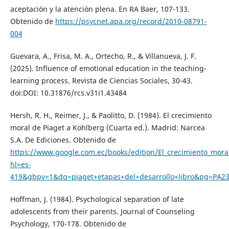
aceptación y la atención plena. En RA Baer, 107-133.
Obtenido de
https://psycnet.apa.org/record/2010-08791-
004
Guevara, A., Frisa, M. A., Ortecho, R., & Villanueva, J. F.
(2025). Influence of emotional education in the teaching-
learning process. Revista de Ciencias Sociales, 30-43.
doi:DOI: 10.31876/rcs.v31i1.43484
Hersh, R. H., Reimer, J., & Paolitto, D. (1984). El crecimiento
moral de Piaget a Kohlberg (Cuarta ed.). Madrid: Narcea
S.A. De Ediciones. Obtenido de
https://www.google.com.ec/books/edition/El_crecimiento_mor
hl=es-
419&gbpv=1&dq=piaget+etapas+del+desarrollo+libro&pg=PA23
Hoffman, J. (1984). Psychological separation of late
adolescents from their parents. Journal of Counseling
Psychology, 170-178. Obtenido de