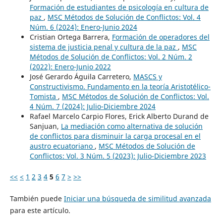
Formación de estudiantes de psicología en cultura de
paz
,
MSC Métodos de Solución de Conflictos: Vol. 4
Núm. 6 (2024): Enero-Junio 2024
Cristian Ortega Barrera,
Formación de operadores del
sistema de justicia penal y cultura de la paz
,
MSC
Métodos de Solución de Conflictos: Vol. 2 Núm. 2
(2022): Enero-Junio 2022
José Gerardo Águila Carretero,
MASCS y
Constructivismo. Fundamento en la teoría Aristotélico-
Tomista
,
MSC Métodos de Solución de Conflictos: Vol.
4 Núm. 7 (2024): Julio-Diciembre 2024
Rafael Marcelo Carpio Flores, Erick Alberto Durand de
Sanjuan,
La mediación como alternativa de solución
de conflictos para disminuir la carga procesal en el
austro ecuatoriano
,
MSC Métodos de Solución de
Conflictos: Vol. 3 Núm. 5 (2023): Julio-Diciembre 2023
<<
<
1
2
3
4
5
6
7
>
>>
También puede
Iniciar una búsqueda de similitud avanzada
para este artículo.