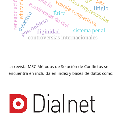
conflictos empresariales
buena fe
educación
renegociación
paz
ventaja competitiva
ecosistemas de ctei
litigio
Ética
detective
posconflicto
sistema penal
diginidad
controversias internacionales
La revista MSC Métodos de Solución de Conflictos se
encuentra en incluida en índex y bases de datos como: