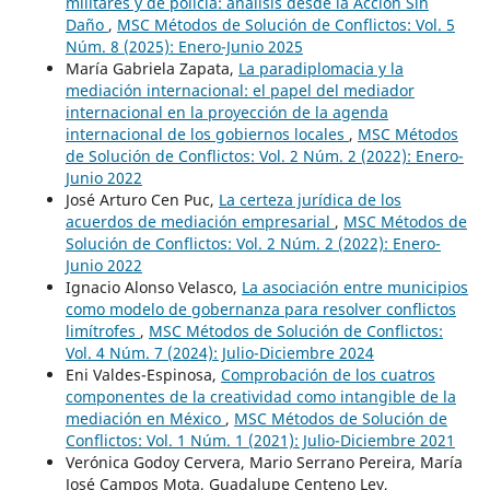
militares y de policía: análisis desde la Acción Sin
Daño
,
MSC Métodos de Solución de Conflictos: Vol. 5
Núm. 8 (2025): Enero-Junio 2025
María Gabriela Zapata,
La paradiplomacia y la
mediación internacional: el papel del mediador
internacional en la proyección de la agenda
internacional de los gobiernos locales
,
MSC Métodos
de Solución de Conflictos: Vol. 2 Núm. 2 (2022): Enero-
Junio 2022
José Arturo Cen Puc,
La certeza jurídica de los
acuerdos de mediación empresarial
,
MSC Métodos de
Solución de Conflictos: Vol. 2 Núm. 2 (2022): Enero-
Junio 2022
Ignacio Alonso Velasco,
La asociación entre municipios
como modelo de gobernanza para resolver conflictos
limítrofes
,
MSC Métodos de Solución de Conflictos:
Vol. 4 Núm. 7 (2024): Julio-Diciembre 2024
Eni Valdes-Espinosa,
Comprobación de los cuatros
componentes de la creatividad como intangible de la
mediación en México
,
MSC Métodos de Solución de
Conflictos: Vol. 1 Núm. 1 (2021): Julio-Diciembre 2021
Verónica Godoy Cervera, Mario Serrano Pereira, María
José Campos Mota, Guadalupe Centeno Ley,