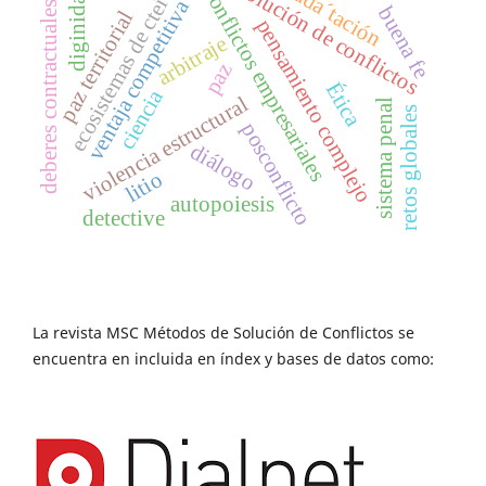
resolución de conflictos
ada´tación
conflictos empresariales
diginidad
ecosistemas de ctei
ventaja competitiva
deberes contractuales
buena fe
paz territorial
pensamiento complejo
arbitraje
paz
Ética
ciencia
violencia estructural
sistema penal
retos globales
posconflicto
diálogo
litio
autopoiesis
detective
La revista MSC Métodos de Solución de Conflictos se
encuentra en incluida en índex y bases de datos como: