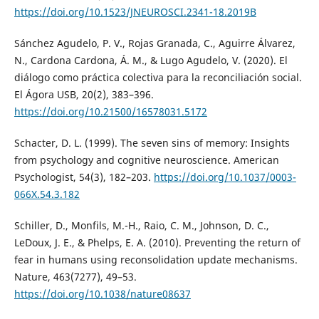
https://doi.org/10.1523/JNEUROSCI.2341-18.2019B
Sánchez Agudelo, P. V., Rojas Granada, C., Aguirre Álvarez,
N., Cardona Cardona, Á. M., & Lugo Agudelo, V. (2020). El
diálogo como práctica colectiva para la reconciliación social.
El Ágora USB, 20(2), 383–396.
https://doi.org/10.21500/16578031.5172
Schacter, D. L. (1999). The seven sins of memory: Insights
from psychology and cognitive neuroscience. American
Psychologist, 54(3), 182–203.
https://doi.org/10.1037/0003-
066X.54.3.182
Schiller, D., Monfils, M.-H., Raio, C. M., Johnson, D. C.,
LeDoux, J. E., & Phelps, E. A. (2010). Preventing the return of
fear in humans using reconsolidation update mechanisms.
Nature, 463(7277), 49–53.
https://doi.org/10.1038/nature08637