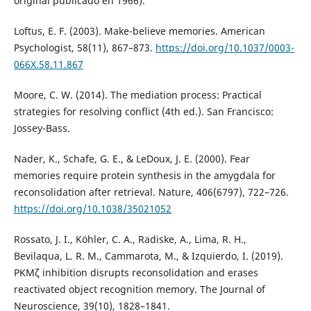
original publicado en 1966).
Loftus, E. F. (2003). Make-believe memories. American
Psychologist, 58(11), 867–873.
https://doi.org/10.1037/0003-
066X.58.11.867
Moore, C. W. (2014). The mediation process: Practical
strategies for resolving conflict (4th ed.). San Francisco:
Jossey-Bass.
Nader, K., Schafe, G. E., & LeDoux, J. E. (2000). Fear
memories require protein synthesis in the amygdala for
reconsolidation after retrieval. Nature, 406(6797), 722–726.
https://doi.org/10.1038/35021052
Rossato, J. I., Köhler, C. A., Radiske, A., Lima, R. H.,
Bevilaqua, L. R. M., Cammarota, M., & Izquierdo, I. (2019).
PKMζ inhibition disrupts reconsolidation and erases
reactivated object recognition memory. The Journal of
Neuroscience, 39(10), 1828–1841.