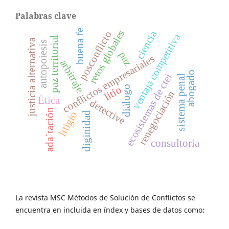
Palabras clave
buena fe
retos globales
ciencia
posconflicto
ventaja competitiva
paz territorial
justicia alternativa
autopoiesis
paz
conflictos empresariales
arbitraje
abogado
ecosistemas de ctei
sistema penal
diálogo
litio
renegociación
Ética
detective
ada´tación
litigio
diginidad
consultoría
La revista MSC Métodos de Solución de Conflictos se
encuentra en incluida en índex y bases de datos como: