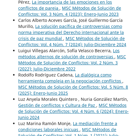
Pérez,
La importancia de las emociones en los
conflictos de pareja
,
MSC Métodos de Solución de
Conflictos: Vol. 3 Núm. 4 (2023): Enero-Junio 2023
Carlos Alberto Aceves García, José Guillermo García
Murillo,
La solución pacífica de controversias como
norma imperativa del Derecho internacional ante la
crisis de paz mundial
,
MSC Métodos de Solución de
Conflictos: Vol. 4 Núm. 7 (2024): Julio-Diciembre 2024
Luigui Villegas Alarcón, Sofía Velasco Becerra,
Los
métodos alternos de solución de controversias
,
MSC
Métodos de Solución de Conflictos: Vol. 2 Núm. 3
(2022): Julio-Diciembre 2022
Rodolfo Rodríguez Cadena,
La dialógica como
herramienta compleja en la negociación conflictos
,
MSC Métodos de Solución de Conflictos: Vol. 5 Núm. 8
(2025): Enero-Junio 2025
Luz Anyela Morales Quintero , Nuria González Martín,
Gestión de conflictos y Cultura de Paz
,
MSC Métodos
de Solución de Conflictos: Vol. 4 Núm. 6 (2024): Enero-
Junio 2024
Luz Marina Ramón Monje,
La mediación frente a
condiciones laborales inicuas
,
MSC Métodos de
Solución de Conflictos: Vol. 1 Núm. 1 (2021): Julio-