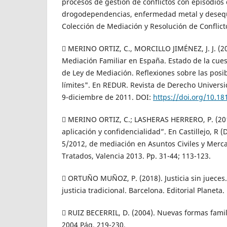
procesos de gestión de conflictos con episodios 
drogodependencias, enfermedad metal y desequi
Colección de Mediación y Resolución de Conflicto
 MERINO ORTIZ, C., MORCILLO JIMÉNEZ, J. J. (20
Mediación Familiar en España. Estado de la cuest
de Ley de Mediación. Reflexiones sobre las posi
límites". En REDUR. Revista de Derecho Univers
9-diciembre de 2011. DOI:
https://doi.org/10.1
 MERINO ORTIZ, C.; LASHERAS HERRERO, P. (20
aplicación y confidencialidad”. En Castillejo, R (
5/2012, de mediación en Asuntos Civiles y Mercan
Tratados, Valencia 2013. Pp. 31-44; 113-123.
 ORTUÑO MUÑOZ, P. (2018). Justicia sin jueces.
justicia tradicional. Barcelona. Editorial Planeta.
 RUIZ BECERRIL, D. (2004). Nuevas formas fami
2004 Pág. 219-230,