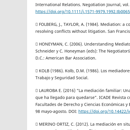
International Relations. Negotiation Journal, vol.
https://doi.org/10.1111/j.1571-9979.1992.tb0065
 FOLBERG, J., TAYLOR, A. (1984). Mediation: a 
resolving conflicts without litigation. San Franci
 HONEYMAN, C. (2006). Understanding Mediator
Schneider y C. Honeyman (eds): The Negotiator´
D.C.: American Bar Association.
 KOLB (1986). Kolb, D.M. (1986). Los mediadore
Trabajo y Seguridad Social.
 LAUROBA E. (2016) “La mediación familiar: Una 
que ha llegado para quedarse”. ICADE Revista cu
Facultades de Derecho y Ciencias Económicas y 
98 mayo-agosto. DOI:
https://doi.org/10.14422/
 MERINO ORTIZ, C. (2012). La mediación en situ