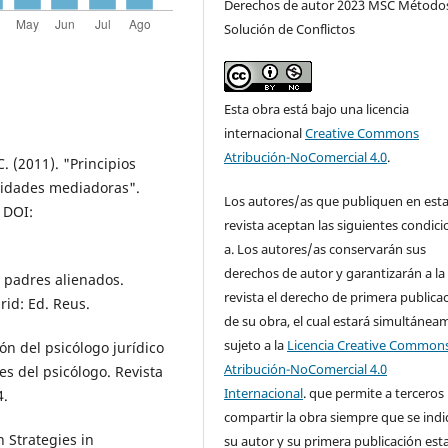
Derechos de autor 2023 MSC Método
Solución de Conflictos
Esta obra está bajo una licencia
internacional
Creative Commons
Atribución-NoComercial 4.0
.
 (2011). "Principios
tidades mediadoras".
Los autores/as que publiquen en est
 DOI:
revista aceptan las siguientes condici
a. Los autores/as conservarán sus
derechos de autor y garantizarán a la
 padres alienados.
revista el derecho de primera publica
rid: Ed. Reus.
de su obra, el cual estará simultánea
sujeto a la
Licencia Creative Common
ón del psicólogo jurídico
Atribución-NoComercial 4.0
es del psicólogo. Revista
Internacional
. que permite a terceros
4.
compartir la obra siempre que se ind
 Strategies in
su autor y su primera publicación est