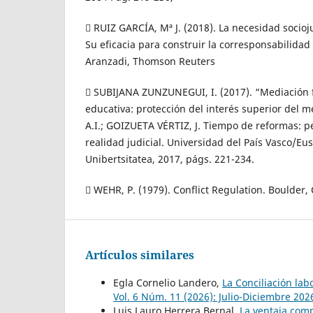
 RUIZ GARCÍA, Mª J. (2018). La necesidad socioj
Su eficacia para construir la corresponsabilidad 
Aranzadi, Thomson Reuters
 SUBIJANA ZUNZUNEGUI, I. (2017). “Mediación f
educativa: protección del interés superior del
A.I.; GOIZUETA VÉRTIZ, J. Tiempo de reformas: p
realidad judicial. Universidad del País Vasco/Eus
Unibertsitatea, 2017, págs. 221-234.
 WEHR, P. (1979). Conflict Regulation. Boulder, 
Artículos similares
Egla Cornelio Landero,
La Conciliación lab
Vol. 6 Núm. 11 (2026): Julio-Diciembre 202
Luis Lauro Herrera Bernal,
La ventaja compe