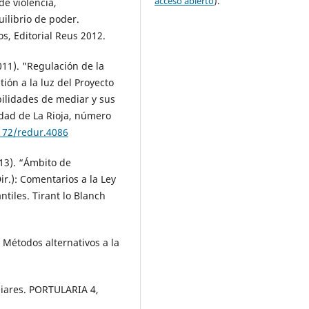
acceso abierto
).
de violencia,
librio de poder.
s, Editorial Reus 2012.
11). "Regulación de la
ión a la luz del Proyecto
bilidades de mediar y sus
idad de La Rioja, número
8172/redur.4086
13). “Ámbito de
Dir.): Comentarios a la Ley
tiles. Tirant lo Blanch
 Métodos alternativos a la
liares. PORTULARIA 4,