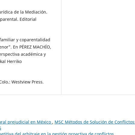
urídica de la Mediación.
parental. Editorial
amiliar y coparentalidad
 menor”. En PÉREZ MACHÍO,
erspectiva académica y
kal Herriko
Colo.: Westview Press.
oral prejudicial en México
,
MSC Métodos de Solución de Conflictos
6
titiva del arbitraje en la gestión proactiva de conflictos