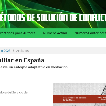
irectrices para Autores
Número Actual
Numeros anteriore
nio 2023
/
Artículos
iliar en España
 desde un enfoque adaptativo en mediación
ora del Servicio de