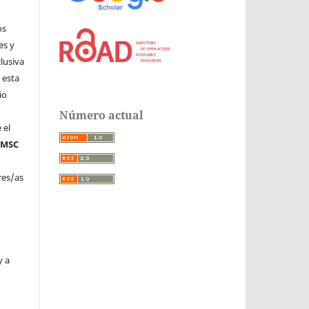
os
es y
clusiva
 esta
io
Número actual
 el
n
MSC
.
res/as
y a