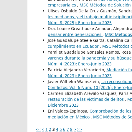
empresariales
,
MSC Métodos de Solución d
Ulises Osbaldo De la Cruz Guzmán, Sandra
los mediados, y el trabajo multidisciplina
Núm. 8 (2025): Enero-Junio 2025
Dra. Louise Greathouse Amador, Alejandra 
pensar entre generaciones
,
MSC Métodos d
José Guadalupe Steele Garza, Catalina Ca
cumplimiento en Ecuador
,
MSC Métodos de
Yamilet Guadalupe Gonzalez Ramos, Rosa 
varones durante la pandemia y su búsqued
Núm. 4 (2023): Enero-Junio 2023
Patricia Alejandra Veracierto,
Mediación fa
Núm. 4 (2023): Enero-Junio 2023
Javier Wilhelm Wainsztein,
La reconsolidac
Conflictos: Vol. 6 Núm. 10 (2026): Enero-Ju
Carmen Elizabeth Arévalo Vásquez, Paris A
restauración de las víctimas de delitos
,
MS
Diciembre 2023
Eni Valdes-Espinosa,
Comprobación de los 
mediación en México
,
MSC Métodos de Solu
<<
<
1
2
3
4
5
6
7
8
>
>>