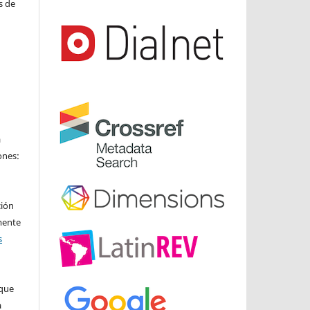
s de
a
ones:
ción
mente
s
ique
a