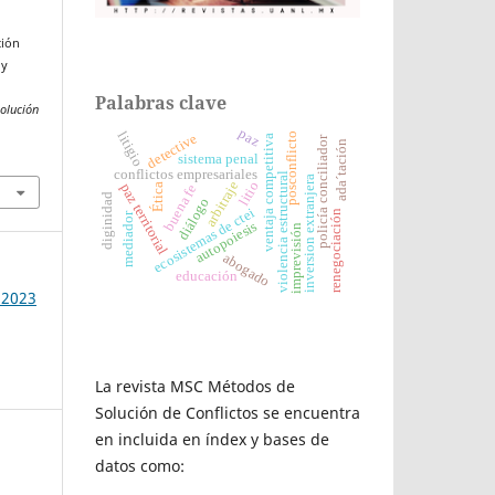
ción
 y
Palabras clave
olución
paz
litigio
detective
posconflicto
ventaja competitiva
policía conciliador
ada´tación
sistema penal
conflictos empresariales
violencia estructural
inversion extranjera
litio
arbitraje
paz territorial
Ética
buena fe
diginidad
diálogo
ecosistemas de ctei
renegociación
mediador
autopoiesis
imprevisión
abogado
educación
 2023
La revista MSC Métodos de
Solución de Conflictos se encuentra
en incluida en índex y bases de
datos como: