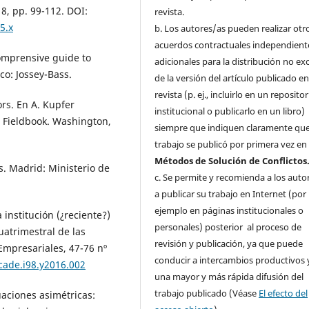
 8, pp. 99-112. DOI:
revista.
5.x
b. Los autores/as pueden realizar otr
acuerdos contractuales independient
comprensive guide to
adicionales para la distribución no ex
sco: Jossey-Bass.
de la versión del artículo publicado en
revista (p. ej., incluirlo en un repositor
s. En A. Kupfer
institucional o publicarlo en un libro)
s Fieldbook. Washington,
siempre que indiquen claramente que
trabajo se publicó por primera vez e
Métodos de Solución de Conflictos
s. Madrid: Ministerio de
c. Se permite y recomienda a los auto
a publicar su trabajo en Internet (por
ejemplo en páginas institucionales o
institución (¿reciente?)
personales) posterior al proceso de
atrimestral de las
revisión y publicación, ya que puede
Empresariales, 47-76 nº
conducir a intercambios productivos 
icade.i98.y2016.002
una mayor y más rápida difusión del
trabajo publicado (Véase
El efecto del
aciones asimétricas: