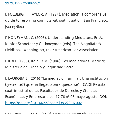
9979.1992.tb00655.x
 FOLBERG, J., TAYLOR, A. (1984). Mediation: a comprensive
guide to resolving conflicts without litigation. San Francisco:
Jossey-Bass.
 HONEYMAN, C. (2006). Understanding Mediators. En A.
Kupfer Schneider y C. Honeyman (eds): The Negotiator´s
Fieldbook. Washington, D.C.: American Bar Association.
 KOLB (1986). Kolb, D.M. (1986). Los mediadores. Madrid:
Ministerio de Trabajo y Seguridad Social.
 LAUROBA E. (2016) “La mediación familiar: Una institución
(¿reciente?) que ha llegado para quedarse”. ICADE Revista
cuatrimestral de las Facultades de Derecho y Ciencias
Económicas y Empresariales, 47-76 nº 98 mayo-agosto. DOI:
https://doi.org/10.14422/icade.i98.y2016.002
 MERINO ORTIZ, C. (2012). La mediación en situaciones