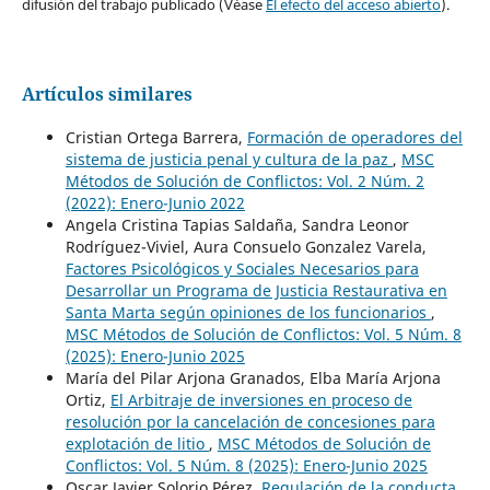
difusión del trabajo publicado (Véase
El efecto del acceso abierto
).
Artículos similares
Cristian Ortega Barrera,
Formación de operadores del
sistema de justicia penal y cultura de la paz
,
MSC
Métodos de Solución de Conflictos: Vol. 2 Núm. 2
(2022): Enero-Junio 2022
Angela Cristina Tapias Saldaña, Sandra Leonor
Rodríguez-Viviel, Aura Consuelo Gonzalez Varela,
Factores Psicológicos y Sociales Necesarios para
Desarrollar un Programa de Justicia Restaurativa en
Santa Marta según opiniones de los funcionarios
,
MSC Métodos de Solución de Conflictos: Vol. 5 Núm. 8
(2025): Enero-Junio 2025
María del Pilar Arjona Granados, Elba María Arjona
Ortiz,
El Arbitraje de inversiones en proceso de
resolución por la cancelación de concesiones para
explotación de litio
,
MSC Métodos de Solución de
Conflictos: Vol. 5 Núm. 8 (2025): Enero-Junio 2025
Oscar Javier Solorio Pérez,
Regulación de la conducta