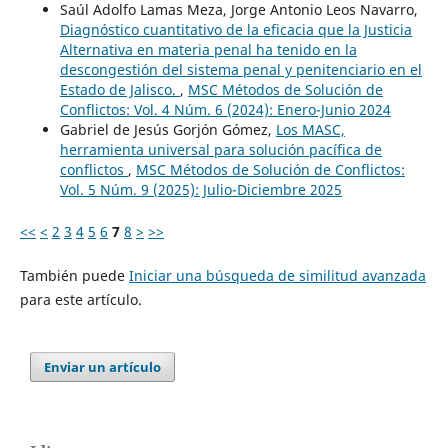
Saúl Adolfo Lamas Meza, Jorge Antonio Leos Navarro,
Diagnóstico cuantitativo de la eficacia que la Justicia
Alternativa en materia penal ha tenido en la
descongestión del sistema penal y penitenciario en el
Estado de Jalisco.
,
MSC Métodos de Solución de
Conflictos: Vol. 4 Núm. 6 (2024): Enero-Junio 2024
Gabriel de Jesús Gorjón Gómez,
Los MASC,
herramienta universal para solución pacífica de
conflictos
,
MSC Métodos de Solución de Conflictos:
Vol. 5 Núm. 9 (2025): Julio-Diciembre 2025
<<
<
2
3
4
5
6
7
8
>
>>
También puede
Iniciar una búsqueda de similitud avanzada
para este artículo.
Enviar un artículo