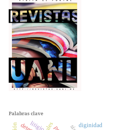
Palabras clave
litigio
detective
diginidad