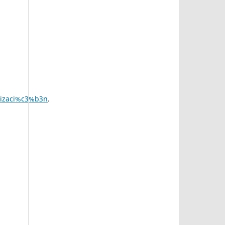
nizaci%c3%b3n
.