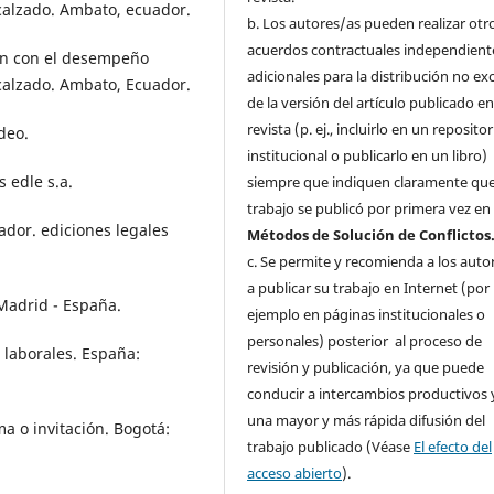
 calzado. Ambato, ecuador.
b. Los autores/as pueden realizar otr
acuerdos contractuales independient
ción con el desempeño
adicionales para la distribución no ex
 calzado. Ambato, Ecuador.
de la versión del artículo publicado en
revista (p. ej., incluirlo en un repositor
deo.
institucional o publicarlo en un libro)
s edle s.a.
siempre que indiquen claramente que
trabajo se publicó por primera vez e
ador. ediciones legales
Métodos de Solución de Conflictos
c. Se permite y recomienda a los auto
a publicar su trabajo en Internet (por
 Madrid - España.
ejemplo en páginas institucionales o
personales) posterior al proceso de
s laborales. España:
revisión y publicación, ya que puede
conducir a intercambios productivos 
una mayor y más rápida difusión del
a o invitación. Bogotá:
trabajo publicado (Véase
El efecto del
acceso abierto
).