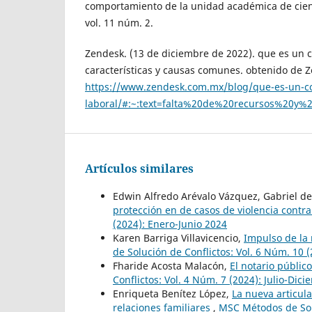
comportamiento de la unidad académica de cienci
vol. 11 núm. 2.
Zendesk. (13 de diciembre de 2022). que es un co
características y causas comunes. obtenido de 
https://www.zendesk.com.mx/blog/que-es-un-co
laboral/#:~:text=falta%20de%20recursos%20
Artículos similares
Edwin Alfredo Arévalo Vázquez, Gabriel d
protección en de casos de violencia contr
(2024): Enero-Junio 2024
Karen Barriga Villavicencio,
Impulso de la 
de Solución de Conflictos: Vol. 6 Núm. 10 
Fharide Acosta Malacón,
El notario públic
Conflictos: Vol. 4 Núm. 7 (2024): Julio-Dic
Enriqueta Benítez López,
La nueva articula
relaciones familiares
,
MSC Métodos de Solu