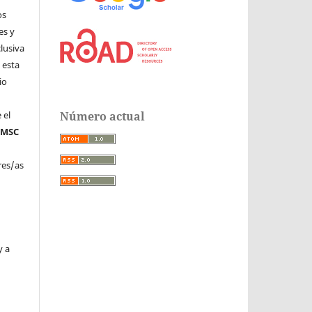
os
es y
clusiva
 esta
io
 el
Número actual
n
MSC
.
res/as
y a