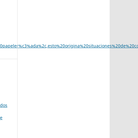
0papeler%c3%ada%2c,esto%20origina%20situaciones%20de%20con
dos
de