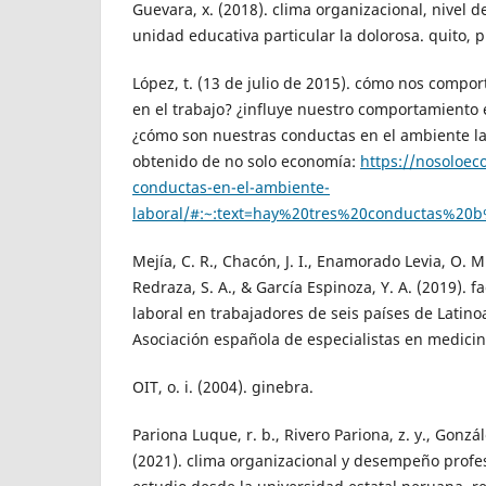
Guevara, x. (2018). clima organizacional, nivel de
unidad educativa particular la dolorosa. quito, 
López, t. (13 de julio de 2015). cómo nos comp
en el trabajo? ¿influye nuestro comportamiento 
¿cómo son nuestras conductas en el ambiente la
obtenido de no solo economía:
https://nosoloec
conductas-en-el-ambiente-
laboral/#:~:text=hay%20tres%20conductas%2
Mejía, C. R., Chacón, J. I., Enamorado Levia, O. M
Redraza, S. A., & García Espinoza, Y. A. (2019). f
laboral en trabajadores de seis países de Latino
Asociación española de especialistas en medicin
OIT, o. i. (2004). ginebra.
Pariona Luque, r. b., Rivero Pariona, z. y., Gonzále
(2021). clima organizacional y desempeño profes