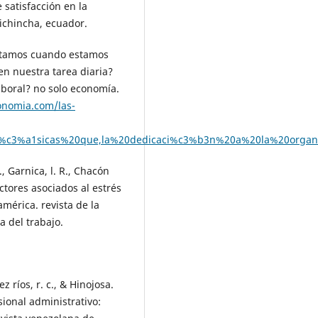
 satisfacción en la
pichincha, ecuador.
ortamos cuando estamos
en nuestra tarea diaria?
boral? no solo economía.
onomia.com/las-
0b%c3%a1sicas%20que,la%20dedicaci%c3%b3n%20a%20la%20orga
., Garnica, l. R., Chacón
actores asociados al estrés
américa. revista de la
a del trabajo.
z ríos, r. c., & Hinojosa.
ional administrativo: