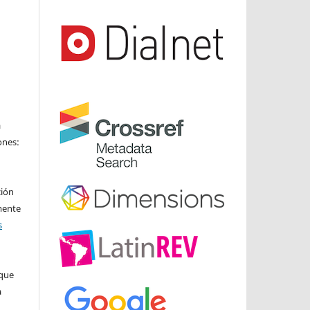
a
ones:
ción
mente
s
ique
a