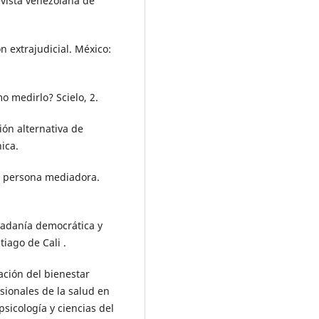
evista venezolana de
n extrajudicial. México:
mo medirlo? Scielo, 2.
ción alternativa de
ica.
 la persona mediadora.
udadanía democrática y
tiago de Cali .
ación del bienestar
esionales de la salud en
sicología y ciencias del