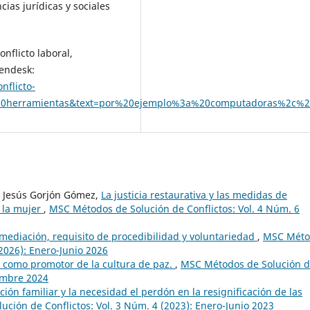
as jurídicas y sociales
nflicto laboral,
Zendesk:
nflicto-
y%20herramientas&text=por%20ejemplo%3a%20computadoras%2c%2
e Jesús Gorjón Gómez,
La justicia restaurativa y las medidas de
a la mujer
,
MSC Métodos de Solución de Conflictos: Vol. 4 Núm. 6
mediación, requisito de procedibilidad y voluntariedad
,
MSC Méto
(2026): Enero-Junio 2026
o como promotor de la cultura de paz.
,
MSC Métodos de Solución 
iembre 2024
ción familiar y la necesidad el perdón en la resignificación de las
ción de Conflictos: Vol. 3 Núm. 4 (2023): Enero-Junio 2023