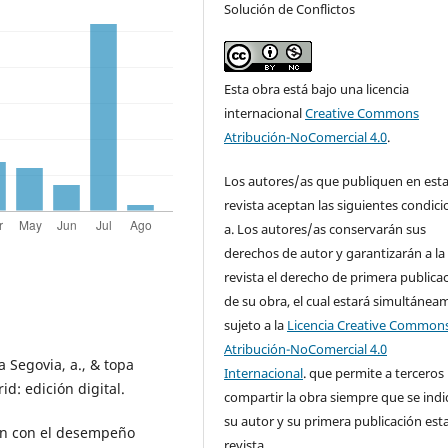
Solución de Conflictos
Esta obra está bajo una licencia
internacional
Creative Commons
Atribución-NoComercial 4.0
.
Los autores/as que publiquen en est
revista aceptan las siguientes condici
a. Los autores/as conservarán sus
derechos de autor y garantizarán a la
revista el derecho de primera publica
de su obra, el cual estará simultánea
sujeto a la
Licencia Creative Common
Atribución-NoComercial 4.0
a Segovia, a., & topa
Internacional
. que permite a terceros
id: edición digital.
compartir la obra siempre que se ind
su autor y su primera publicación est
ción con el desempeño
revista.