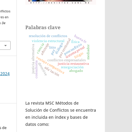
nflictos
res en
s De
Palabras clave
buena fe
resolución de conflictos
paz territorial
violencia estructural
Ética
diálogo
arbitraje
posconflicto
ciencia
justicia alternativa
mediador
sistema penal
litio
paz
litigio
ventaja competitiva
conflictos empresariales
consultoría
justicia restaurativa
detective
renegociación
ada´tación
abogado
 2024
La revista MSC Métodos de
Solución de Conflictos se encuentra
en incluida en índex y bases de
datos como:
s de