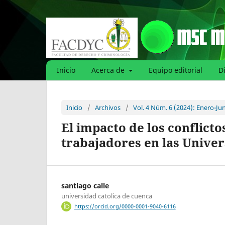
Inicio
Acerca de
Equipo editorial
D
Inicio
/
Archivos
/
Vol. 4 Núm. 6 (2024): Enero-Ju
El impacto de los conflicto
trabajadores en las Unive
santiago calle
universidad catolica de cuenca
https://orcid.org/0000-0001-9040-6116