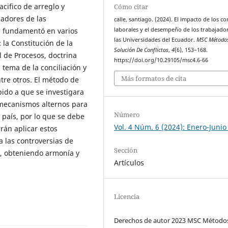
cifico de arreglo y
Cómo citar
jadores de las
calle, santiago. (2024). El impacto de los co
se fundamentó en varios
laborales y el desempeño de los trabajado
las Universidades del Ecuador.
MSC Método
 la Constitución de la
Solución De Conflictos
,
4
(6), 153–168.
 de Procesos, doctrina
https://doi.org/10.29105/msc4.6-66
l tema de la conciliación y
Más formatos de cita
ntre otros. El método de
ido a que se investigara
 mecanismos alternos para
Número
o país, por lo que se debe
Vol. 4 Núm. 6 (2024): Enero-Junio
rán aplicar estos
a las controversias de
Sección
ia, obteniendo armonía y
Artículos
Licencia
Derechos de autor 2023 MSC Método