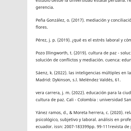
estudio desde la universidad estatal peruana. r
gerencia.
Peña González, o. (2017). mediación y conciliació
flores.
Pérez, j. p. (2019). ¿qué es el estrés laboral y có
Pozo Illingworth, t. (2019). cultura de paz - solu
solución de conflictos y mediación. cuenca: edun
Sáenz, k. (2022). las inteligencias múltiples en
Madrid: Dykinson, s.l. Meléndez Valdés, 61.
vera carrera, j. m. (2022). educación para la ci
cultura de paz. Cali - Colombia : universidad San
Yánez ramos, d., & Moreta herrera, c. (2020). rel
psicológico, subjetivo y laboral. análisis en prof
ecuador. issn: 2007-183399pp. 99-111revista de p