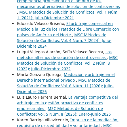
competencia profesional en el ámbito de los
mecanismos alternativos de solucion de controversias
,
MSC Métodos de Solución de Conflictos: Vol. 1 Núm.
1 (2021): Julio-Diciembre 2021
Eduardo Velasco Briseño,
El arbitraje comercial en
México a la luz de los Tratados de Libre Comercio con
países de América del Norte
,
MSC Métodos de
Solución de Conflictos: Vol. 4 Núm. 7 (2024): Julio-
Diciembre 2024
Luigui Villegas Alarcón, Sofía Velasco Becerra,
Los
métodos alternos de solución de controversias
,
MSC
Métodos de Solución de Conflictos: Vol. 2 Núm. 3
(2022): Julio-Diciembre 2022
Marta Gonzalo Quiroga,
Mediación y arbitraje en el
Derecho internacional privado
,
MSC Métodos de
Solución de Conflictos: Vol. 6 Núm. 11 (2026): Julio-
Diciembre 2026
Luis Lauro Herrera Bernal,
La ventaja competitiva del
arbitraje en la gestión proactiva de conflictos
empresariales
,
MSC Métodos de Solución de
Conflictos: Vol. 5 Núm. 8 (2025): Enero-Junio 2025
Karen Barriga Villavicencio,
Impulso de la mediación,
requisito de procedibilidad y voluntariedad
,
MSC