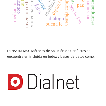
recomposición social
ventaja competitiva
violencia estructural
inversion extranjera
controversia
arbitraje
diginidad
mediación
paz
Ética
ada´tación
diálogo
buena fe
La revista MSC Métodos de Solución de Conflictos se
encuentra en incluida en índex y bases de datos como: