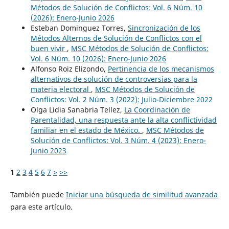
Métodos de Solución de Conflictos: Vol. 6 Núm. 10
(2026): Enero-Junio 2026
Esteban Dominguez Torres,
Sincronización de los
Métodos Alternos de Solución de Conflictos con el
buen vivir
,
MSC Métodos de Solución de Conflictos:
Vol. 6 Núm. 10 (2026): Enero-Junio 2026
Alfonso Roiz Elizondo,
Pertinencia de los mecanismos
alternativos de solución de controversias para la
materia electoral
,
MSC Métodos de Solución de
Conflictos: Vol. 2 Núm. 3 (2022): Julio-Diciembre 2022
Olga Lidia Sanabria Tellez,
La Coordinación de
Parentalidad, una respuesta ante la alta conflictividad
familiar en el estado de México.
,
MSC Métodos de
Solución de Conflictos: Vol. 3 Núm. 4 (2023): Enero-
Junio 2023
1
2
3
4
5
6
7
>
>>
También puede
Iniciar una búsqueda de similitud avanzada
para este artículo.